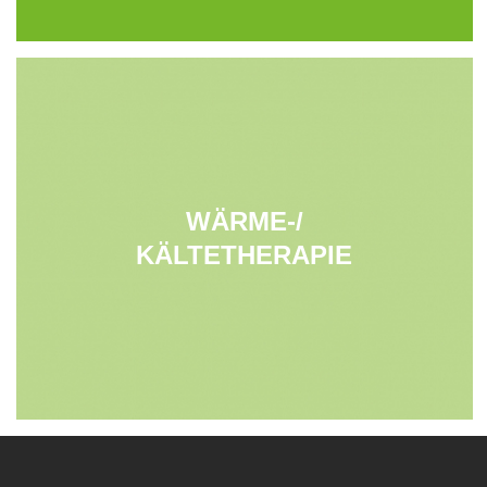
WÄRME-/
KÄLTETHERAPIE